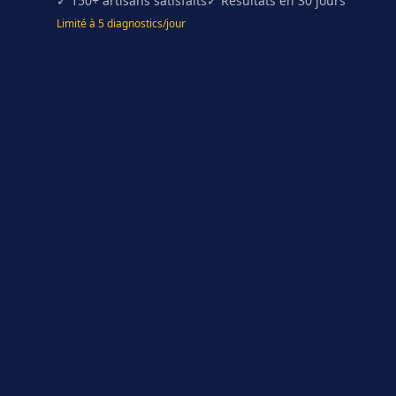
✓ 150+ artisans satisfaits
✓ Résultats en 30 jours
Limité à 5 diagnostics/jour