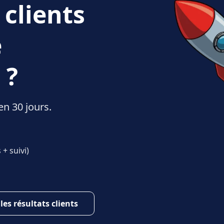
 clients
e
 ?
en 30 jours.
+ suivi)
 les résultats clients