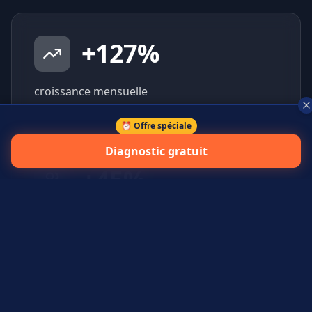
+
127
%
croissance mensuelle
⏰ Offre spéciale
Diagnostic gratuit
+
45
%
prospects qualifiés générés