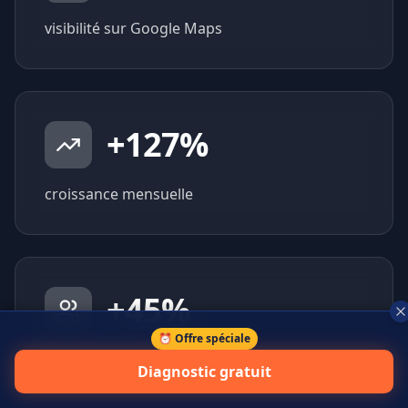
visibilité sur Google Maps
+
127
%
croissance mensuelle
+
45
%
⏰ Offre spéciale
prospects qualifiés générés
Diagnostic gratuit