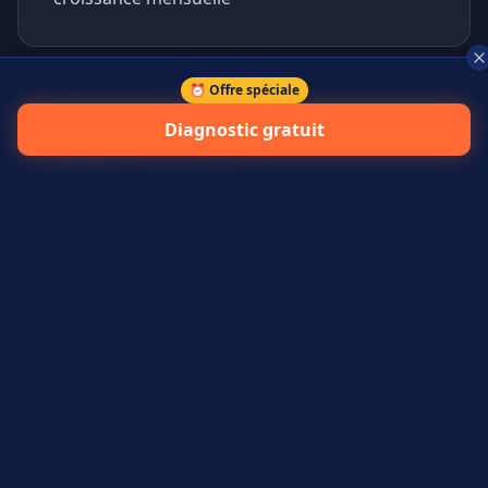
⏰ Offre spéciale
+
45
%
Diagnostic gratuit
prospects qualifiés générés