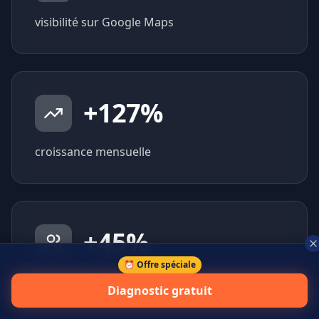
visibilité sur Google Maps
+
127
%
croissance mensuelle
+
45
%
⏰ Offre spéciale
prospects qualifiés générés
Diagnostic gratuit