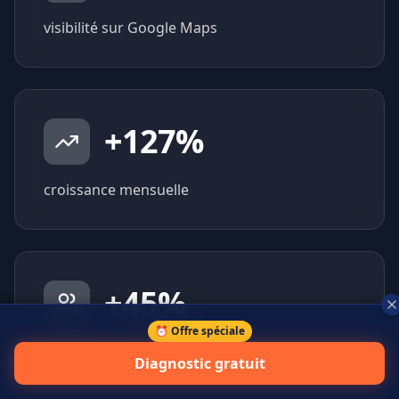
visibilité sur Google Maps
+
127
%
croissance mensuelle
+
45
%
⏰ Offre spéciale
prospects qualifiés générés
Diagnostic gratuit