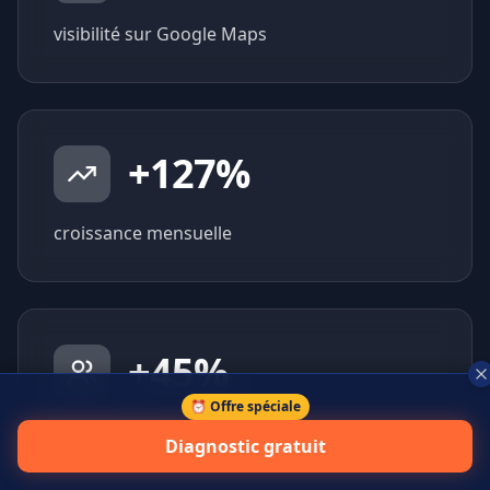
visibilité sur Google Maps
+
127
%
croissance mensuelle
+
45
%
⏰ Offre spéciale
prospects qualifiés générés
Diagnostic gratuit