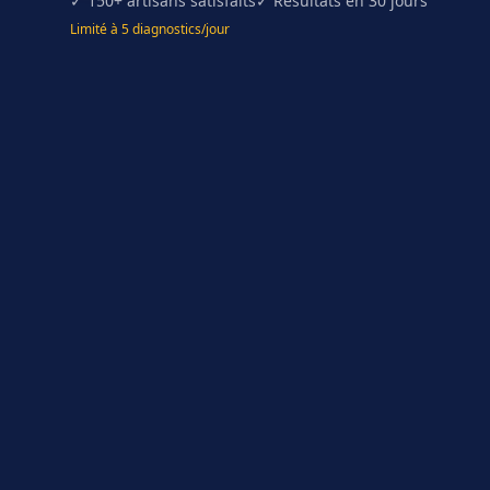
✓ 150+ artisans satisfaits
✓ Résultats en 30 jours
Limité à 5 diagnostics/jour