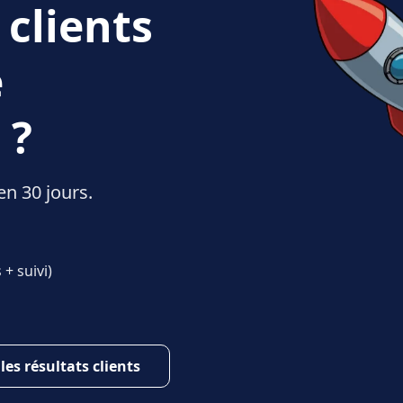
 clients
e
 ?
en 30 jours.
+ suivi)
 les résultats clients