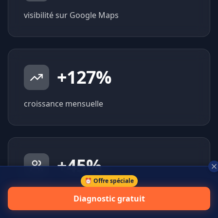
visibilité sur Google Maps
+
127
%
croissance mensuelle
+
45
%
⏰ Offre spéciale
prospects qualifiés générés
Diagnostic gratuit