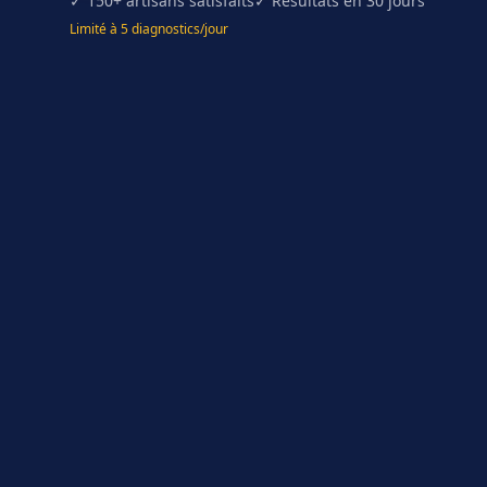
✓ 150+ artisans satisfaits
✓ Résultats en 30 jours
Limité à 5 diagnostics/jour