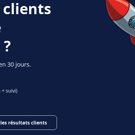
 clients
e
 ?
en 30 jours.
+ suivi)
 les résultats clients