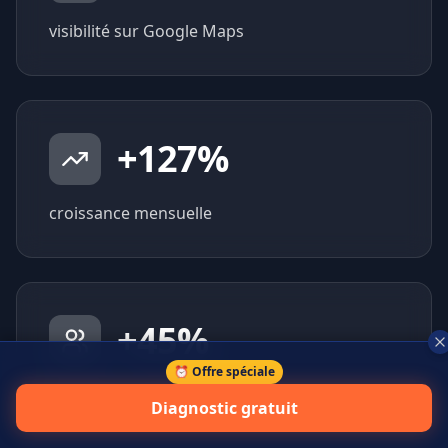
visibilité sur Google Maps
+
127
%
croissance mensuelle
+
45
%
⏰ Offre spéciale
prospects qualifiés générés
Diagnostic gratuit