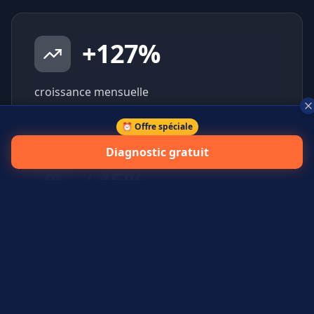
+
127
%
croissance mensuelle
⏰ Offre spéciale
Diagnostic gratuit
+
45
%
prospects qualifiés générés