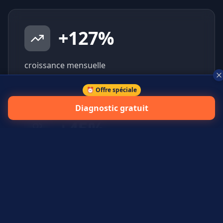
+
127
%
croissance mensuelle
⏰ Offre spéciale
Diagnostic gratuit
+
45
%
prospects qualifiés générés