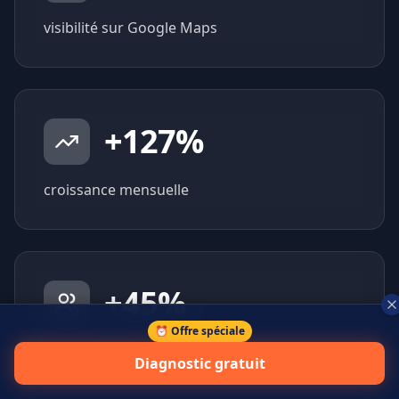
visibilité sur Google Maps
+
127
%
croissance mensuelle
+
45
%
⏰ Offre spéciale
prospects qualifiés générés
Diagnostic gratuit