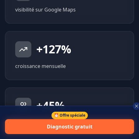
visibilité sur Google Maps
+
127
%
croissance mensuelle
+
45
%
⏰ Offre spéciale
prospects qualifiés générés
Diagnostic gratuit