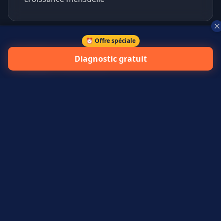
⏰ Offre spéciale
+
45
%
Diagnostic gratuit
prospects qualifiés générés