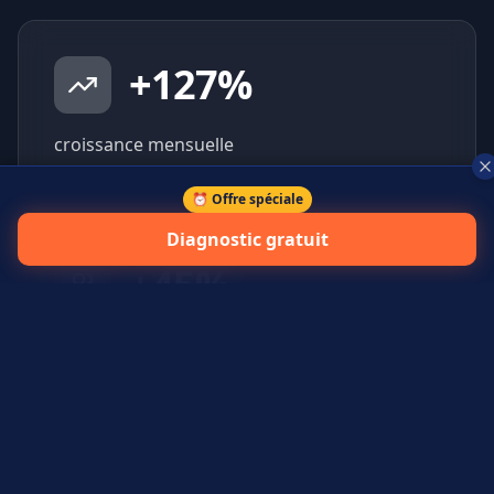
+
127
%
croissance mensuelle
⏰ Offre spéciale
Diagnostic gratuit
+
45
%
prospects qualifiés générés