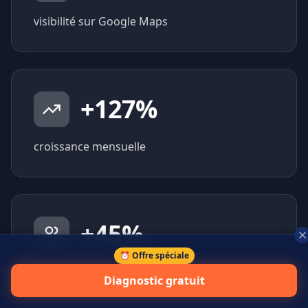
visibilité sur Google Maps
+
127
%
croissance mensuelle
+
45
%
⏰ Offre spéciale
prospects qualifiés générés
Diagnostic gratuit