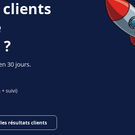
 clients
e
 ?
en 30 jours.
+ suivi)
 les résultats clients