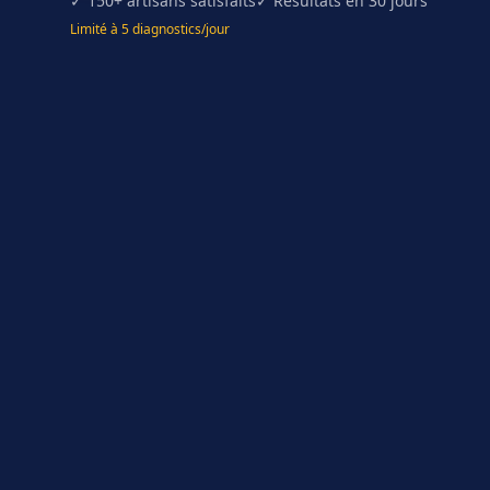
✓ 150+ artisans satisfaits
✓ Résultats en 30 jours
Limité à 5 diagnostics/jour