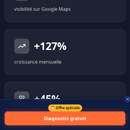
visibilité sur Google Maps
+
127
%
croissance mensuelle
+
45
%
⏰ Offre spéciale
prospects qualifiés générés
Diagnostic gratuit