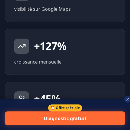
visibilité sur Google Maps
+
127
%
croissance mensuelle
+
45
%
⏰ Offre spéciale
prospects qualifiés générés
Diagnostic gratuit