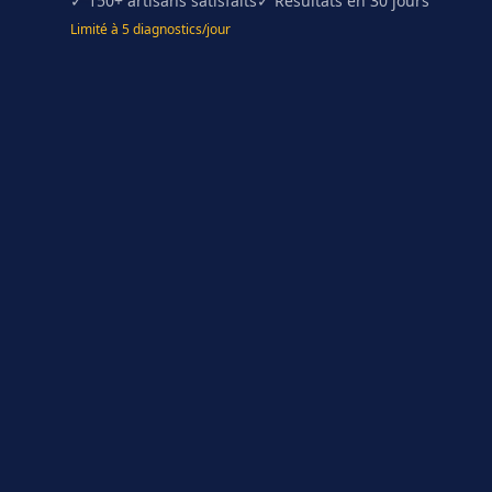
✓ 150+ artisans satisfaits
✓ Résultats en 30 jours
Limité à 5 diagnostics/jour