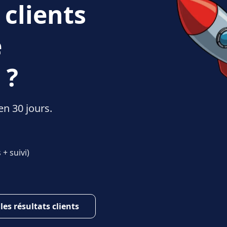
 clients
e
 ?
en 30 jours.
+ suivi)
 les résultats clients