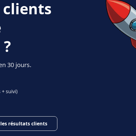
 clients
e
 ?
en 30 jours.
+ suivi)
 les résultats clients