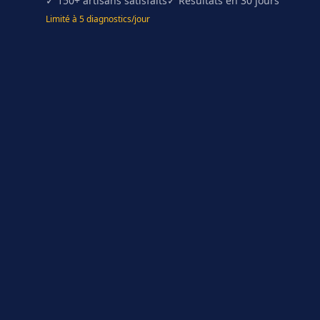
✓ 150+ artisans satisfaits
✓ Résultats en 30 jours
Limité à 5 diagnostics/jour