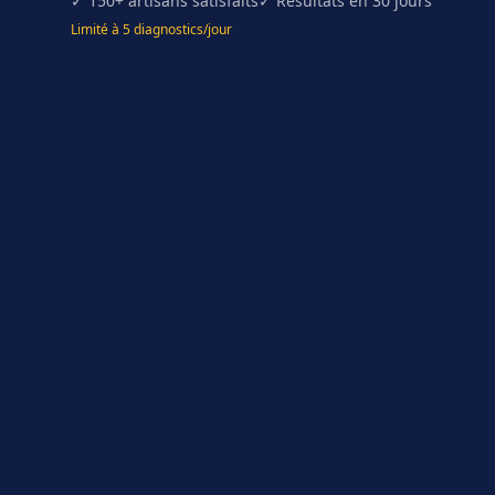
✓ 150+ artisans satisfaits
✓ Résultats en 30 jours
Limité à 5 diagnostics/jour