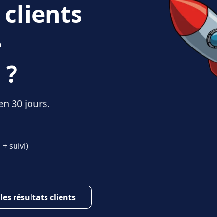
 clients
e
 ?
en 30 jours.
+ suivi)
 les résultats clients