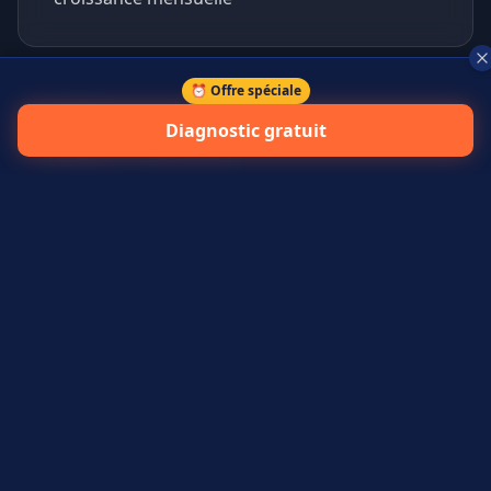
⏰ Offre spéciale
+
45
%
Diagnostic gratuit
prospects qualifiés générés