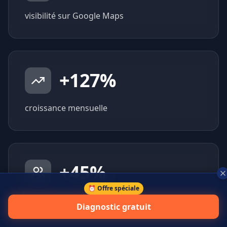
visibilité sur Google Maps
+
127
%
croissance mensuelle
+
45
%
⏰ Offre spéciale
prospects qualifiés générés
Diagnostic gratuit