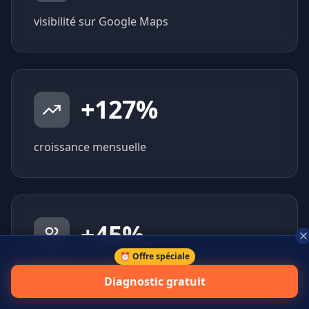
visibilité sur Google Maps
+
127
%
croissance mensuelle
+
45
%
⏰ Offre spéciale
prospects qualifiés générés
Diagnostic gratuit