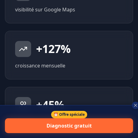
visibilité sur Google Maps
+
127
%
croissance mensuelle
+
45
%
⏰ Offre spéciale
prospects qualifiés générés
Diagnostic gratuit