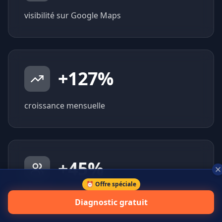
visibilité sur Google Maps
+
127
%
croissance mensuelle
+
45
%
⏰ Offre spéciale
prospects qualifiés générés
Diagnostic gratuit