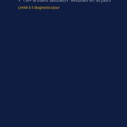
✓ 150+ artisans satisfaits
✓ Résultats en 30 jours
Limité à 5 diagnostics/jour