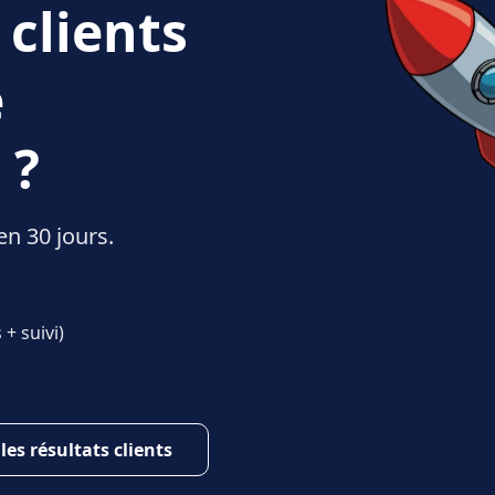
 clients
e
 ?
en 30 jours.
+ suivi)
 les résultats clients