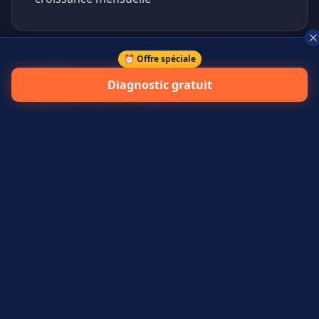
⏰ Offre spéciale
+
45
%
Diagnostic gratuit
prospects qualifiés générés