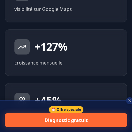
visibilité sur Google Maps
+
127
%
croissance mensuelle
+
45
%
⏰ Offre spéciale
prospects qualifiés générés
Diagnostic gratuit