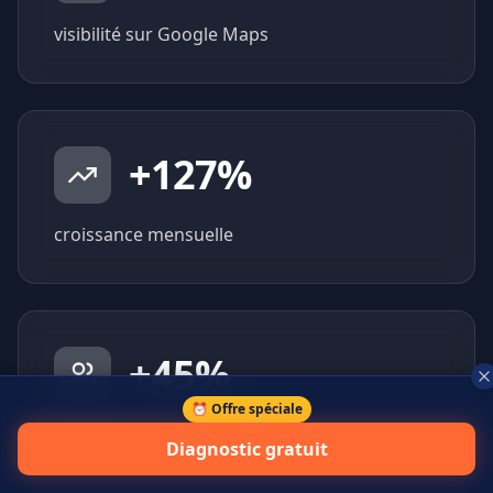
visibilité sur Google Maps
+
127
%
croissance mensuelle
+
45
%
⏰ Offre spéciale
prospects qualifiés générés
Diagnostic gratuit