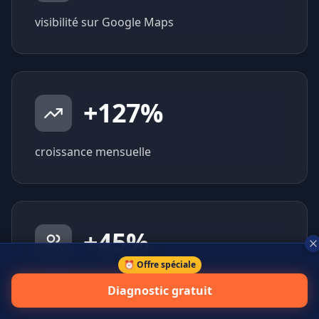
visibilité sur Google Maps
+
127
%
croissance mensuelle
+
45
%
⏰ Offre spéciale
prospects qualifiés générés
Diagnostic gratuit