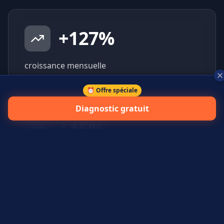
+
127
%
croissance mensuelle
⏰ Offre spéciale
Diagnostic gratuit
+
45
%
prospects qualifiés générés