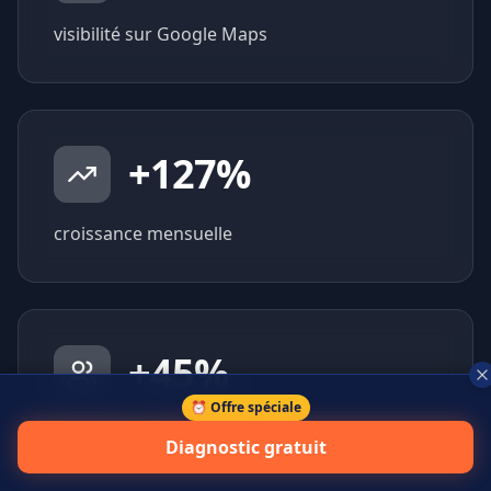
visibilité sur Google Maps
+
127
%
croissance mensuelle
+
45
%
⏰ Offre spéciale
prospects qualifiés générés
Diagnostic gratuit