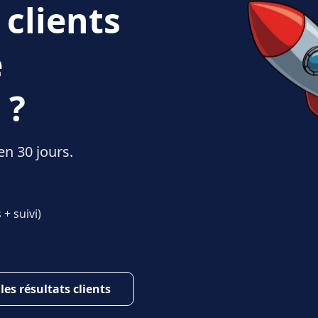
 clients
e
 ?
en 30 jours.
+ suivi)
 les résultats clients