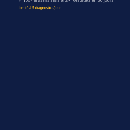
✓ 150+ artisans satisfaits
✓ Résultats en 30 jours
Limité à 5 diagnostics/jour