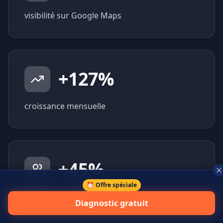
visibilité sur Google Maps
+
127
%
croissance mensuelle
+
45
%
⏰ Offre spéciale
prospects qualifiés générés
Diagnostic gratuit