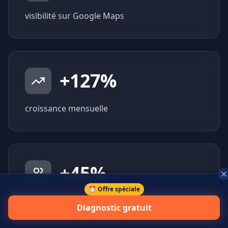
visibilité sur Google Maps
+
127
%
croissance mensuelle
+
45
%
⏰ Offre spéciale
prospects qualifiés générés
Diagnostic gratuit