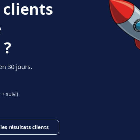
 clients
e
 ?
en 30 jours.
+ suivi)
 les résultats clients