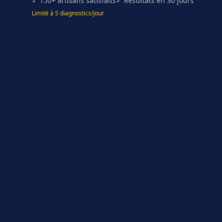
✓ 150+ artisans satisfaits
✓ Résultats en 30 jours
Limité à 5 diagnostics/jour