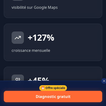
visibilité sur Google Maps
+
127
%
croissance mensuelle
+
45
%
⏰ Offre spéciale
prospects qualifiés générés
Diagnostic gratuit