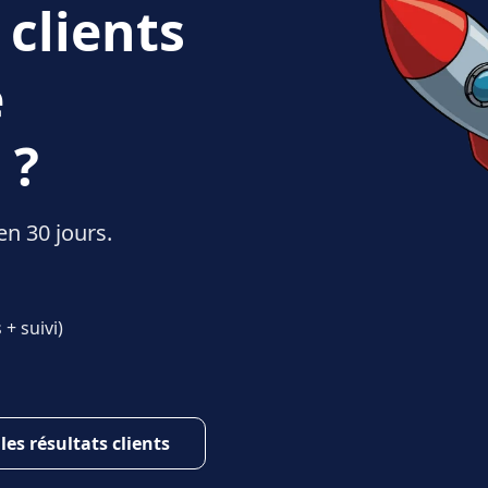
 clients
e
 ?
en 30 jours.
+ suivi)
 les résultats clients