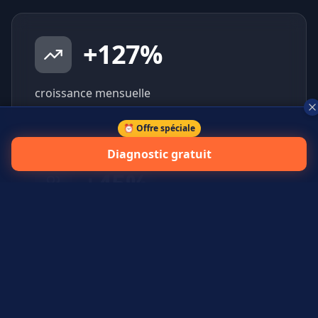
+
127
%
croissance mensuelle
⏰ Offre spéciale
Diagnostic gratuit
+
45
%
prospects qualifiés générés