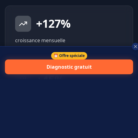
+
127
%
croissance mensuelle
⏰ Offre spéciale
Diagnostic gratuit
+
45
%
prospects qualifiés générés