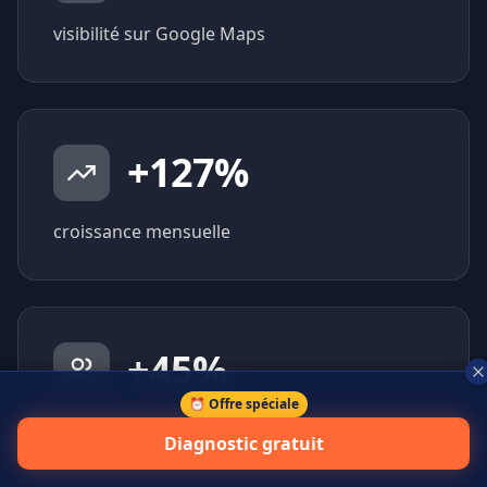
visibilité sur Google Maps
+
127
%
croissance mensuelle
+
45
%
⏰ Offre spéciale
prospects qualifiés générés
Diagnostic gratuit