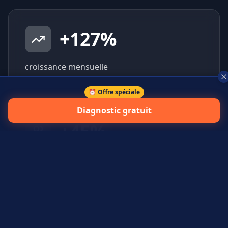
+
127
%
croissance mensuelle
⏰ Offre spéciale
Diagnostic gratuit
+
45
%
prospects qualifiés générés