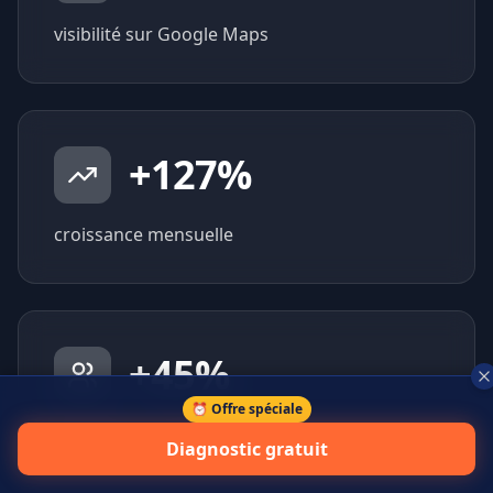
visibilité sur Google Maps
+
127
%
croissance mensuelle
+
45
%
⏰ Offre spéciale
prospects qualifiés générés
Diagnostic gratuit