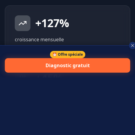
+
127
%
croissance mensuelle
⏰ Offre spéciale
Diagnostic gratuit
+
45
%
prospects qualifiés générés