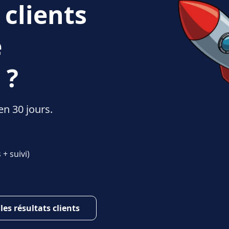
 clients
e
 ?
en 30 jours.
+ suivi)
 les résultats clients