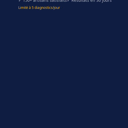
✓ 150+ artisans satisfaits
✓ Résultats en 30 jours
Limité à 5 diagnostics/jour