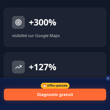
+
300
%
visibilité sur Google Maps
+
127
%
croissance mensuelle
⏰ Offre spéciale
Diagnostic gratuit